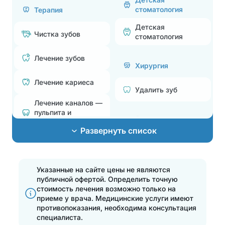
стоматология
Терапия
Детская
Чистка зубов
стоматология
Лечение зубов
Хирургия
Лечение кариеса
Удалить зуб
Лечение каналов —
пульпита и
Эстетическая
периодонтита
стоматология
Развернуть список
Лечение
Поставить брекеты,
пародонтита
исправить прикус
Эстетические
Указанные на сайте цены не являются
Эстетические
реставрации
публичной офертой. Определить точную
реставрации
стоимость лечения возможно только на
Отбелить зубы
приеме у врача.
Медицинские услуги имеют
Отбелить зубы
противопоказания, необходима консультация
специалиста.
Установка